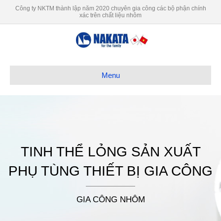
Công ty NKTM thành lập năm 2020 chuyên gia công các bộ phận chính
xác trên chất liệu nhôm
Menu
TINH THỂ LỎNG SẢN XUẤT
PHỤ TÙNG THIẾT BỊ GIA CÔNG
GIA CÔNG NHÔM